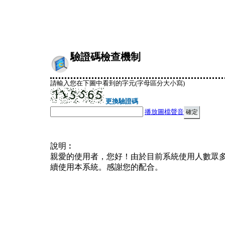
驗證碼檢查機制
請輸入您在下圖中看到的字元(字母區分大小寫)
更換驗證碼
播放圖檔聲音
說明︰
親愛的使用者，您好！由於目前系統使用人數眾
續使用本系統。感謝您的配合。