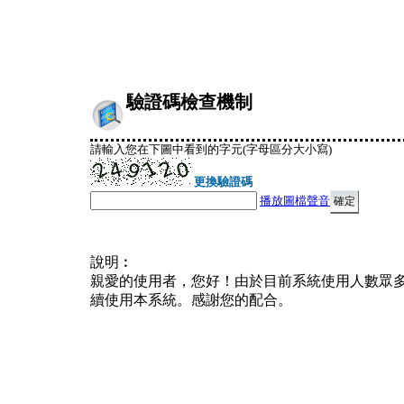
驗證碼檢查機制
請輸入您在下圖中看到的字元(字母區分大小寫)
更換驗證碼
播放圖檔聲音
說明︰
親愛的使用者，您好！由於目前系統使用人數眾
續使用本系統。感謝您的配合。