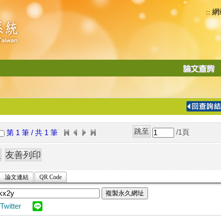
網
:::
功
能
切
換
導
覽
/1
頁
第 1 筆 / 共 1 筆
列
論文連結
QR Code
複製永久網址
Twitter