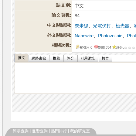
語文別:
中文
論文頁數:
84
中文關鍵詞:
奈米線
、
光電伏打
、
檢光器
、
外文關鍵詞:
Nanowire
、
Photovoltaic
、
Phot
相關次數:
被引用:0
點閱:334
評分:
推文
網路書籤
推薦
評分
引用網址
轉寄
簡易查詢
|
進階查詢
|
熱門排行
|
我的研究室