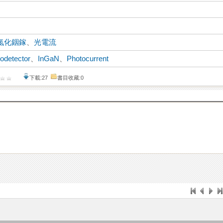
氮化銦鎵
、
光電流
odetector
、
InGaN
、
Photocurrent
下載:27
書目收藏:0