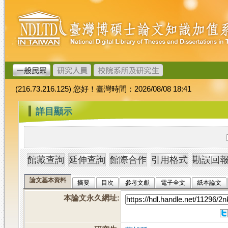
跳
臺
到
灣
主
博
要
碩
內
士
容
論
文
(216.73.216.125) 您好！臺灣時間：2026/08/08 18:41
加
值
:::
詳目顯示
系
統
論文基本資料
摘要
目次
參考文獻
電子全文
紙本論文
本論文永久網址
: