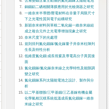
6.
含漸變銦含量主動層的氮化銦鎵太陽能電池
7.
銅銦鋁二硒相關薄膜應用於光檢測器之研究
8.
一維奈米半導體/壓電材料在非量子局限尺寸
下之光電性質與電子結構研究
9.
新穎奈米材料與單根二氧化錫一維奈米線組
成之複合元件之光電導增強現象之研究
10.
奈米尺度下的光處理
11.
規則排列氮化銦鎵/氮化鎵量子井奈米柱陣列
生長及特性分析
12.
低維度氮化銦:成長視窗及導電高分子異質接
面
13.
氮化銦鎵/氮化鎵奈米線之光學特性及能隙調
變之研究
14.
氮化銦鎵系列太陽能電池之設計、製作與分
析
15.
以二甲基聯胺/三甲基銦/三乙基鎵有機金屬
化學氣相沉積系統低溫成長氮化銦鎵一維奈
米線之研究