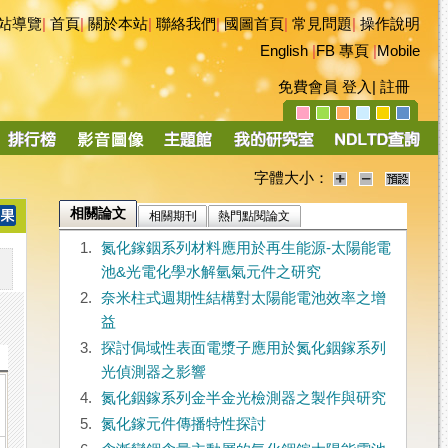
站導覽
|
首頁
|
關於本站
|
聯絡我們
|
國圖首頁
|
常見問題
|
操作說明
English
|
FB 專頁
|
Mobile
免費會員
登入
|
註冊
字體大小：
相關論文
相關期刊
熱門點閱論文
1.
氮化鎵銦系列材料應用於再生能源-太陽能電
池&光電化學水解氫氣元件之研究
2.
奈米柱式週期性結構對太陽能電池效率之增
益
3.
探討侷域性表面電漿子應用於氮化銦鎵系列
光偵測器之影響
4.
氮化銦鎵系列金半金光檢測器之製作與研究
5.
氮化鎵元件傳播特性探討