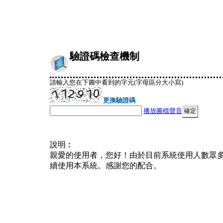
驗證碼檢查機制
請輸入您在下圖中看到的字元(字母區分大小寫)
更換驗證碼
播放圖檔聲音
說明︰
親愛的使用者，您好！由於目前系統使用人數眾
續使用本系統。感謝您的配合。