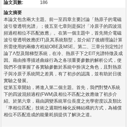
論文頁數:
186
論文摘要
本論文包含兩大主題。前一至四章主要討論「熱原子的電磁
波引發透明光譜」；後五至七章則是探討「冷原子的四波混
頻過程相位不匹配效應」。在第一個主題中，首先簡介電磁
波引發透明效應(EIT)及其系統類型，並介紹了後續理論計算
所需使用的兩條方程組OBE及MSE。第二、三章分別定性討
論了Λ型及階梯型系統，在冷、熱原子下之EIT光譜特徵及成
因。藉由推導描述曲線行為之各項重要參數的解析公式，使
我們不僅掌握了各實驗參數於系統中扮演之角色，且對熱原
子與冷原子系統間之差異，有了初步的認識，並有助於日後
實驗之發展。
從第五章開始，將進入第二個主題。首先，我們對雙Λ系統
下的四波混頻過程(FWM)及相位不匹配之效應做了初步介
紹。於第六章，藉由調變系統單位長度之光學密度以及類比
「準相位匹配」技術之週期性極化反轉結構的方式，為補償
相位不匹配造成的能量耗損提供了解決之道。