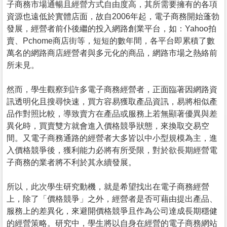
子商務市場通暢且經營方式自由度高，其所需要擁有的各項
資源也遠低於實體店面，故自2006年起，電子商務開始蓬勃
發展，經營者前仆後繼的投入網路創業平台，如：Yahoo拍
賣、Pchome商店街等，短短的數年間，各平台即累積了數
萬名的網路商店經營者與多元化的商品，網路市場之熱絡前
所未見。
然而，學生觀察到許多電子商務經營者，正面臨著因網路資
訊透明化且搜尋快速，買方容易獲取產品資訊，易將相似產
品作對照比較，導致賣方在產品或服務上若無顯著優異與差
異化時，買賣雙方就會進入價格競爭狀態，來換取交易空
間。又電子商務通路的經營者大多皆以中小型規模為主，進
入價格競爭後，獲利能力必將有所受限，對於欲長期經營電
子商務的業者將不利於其永續發展。
所以，此次學生研究動機，就是希望找出在電子商務經營
上，除了「價格競爭」之外，經營者是否可藉由提出產品、
服務上的差異化，來避開價格競爭且作為公司達成長期穩健
的經營策略。研究中，學生將以自身在經營的電子商務網站