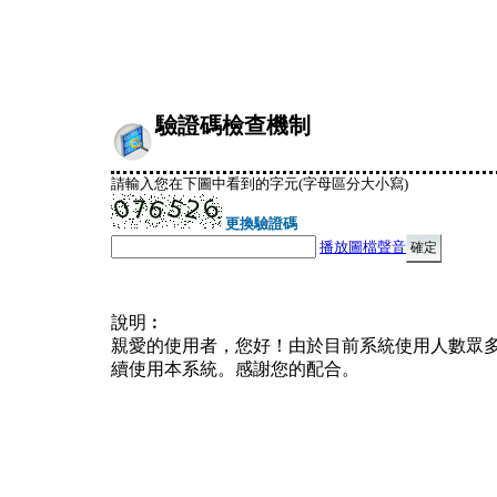
驗證碼檢查機制
請輸入您在下圖中看到的字元(字母區分大小寫)
更換驗證碼
播放圖檔聲音
說明︰
親愛的使用者，您好！由於目前系統使用人數眾
續使用本系統。感謝您的配合。