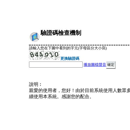
驗證碼檢查機制
請輸入您在下圖中看到的字元(字母區分大小寫)
更換驗證碼
播放圖檔聲音
說明︰
親愛的使用者，您好！由於目前系統使用人數眾
續使用本系統。感謝您的配合。