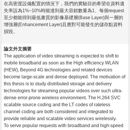
在高密度設備配置的情況下，我們的實驗目的希望在資料遺
失率設為1%~10%時能達到最大容錯數量為1、每個request
至少都能得到最低畫質的影像基礎層(Base Layer)與一層的
增強層(Enhancement Layer)且應對可能發生的儲存點資料
損毀。
論文外文摘要
The application of video streaming is expected to shift to
mobile broadband as soon as the High efficiency WLAN
(HEW), Beyond 4G technologies and related devices
become large-scale and dense deployed. The motivation of
this thesis is to study distributed storage and delivery
technologies for streaming popular videos over such ultra-
dense error-prone wireless environment. The H.264 SVC
scalable source coding and the LT codes of rateless
channel coding are both considered and integrated to
provide reliable and scalable video services wirelessly.
To serve popular requests with broadband and high-speed