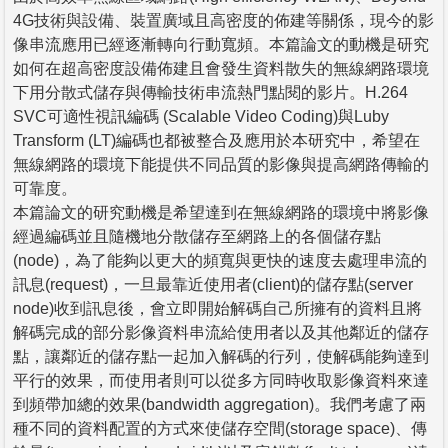
4G技術與設備、裝置廣域且高密度的佈建等關係，現今的影
像串流應用已經逐漸轉向行動寬頻。本篇論文的動機是研究
如何在超高密度設備佈建且會發生資料散失的無線網路環境
下用分散式儲存與傳輸技術串流熱門點閱的影片。H.264
SVC可適性視訊編碼 (Scalable Video Coding)與Luby
Transform (LT)編碼也都被整合及應用於本研究中，希望在
無線網路的環境下能提供不同品質的影像與提高網路傳輸的
可靠度。
本篇論文的研究動機是希望達到在無線網路的環境中將影像
經過編碼並且隨機地分散儲存至網路上的各個儲存點
(node)，為了能夠以更大的頻寬與更快的速度去處理串流的
訊息(request)，一旦最靠近使用者(client)的儲存點(server
node)收到訊息後，會立即開始解碼自己所擁有的資料且將
解碼完成的部分影像資料串流給使用者以及其他鄰近的儲存
點，讓鄰近的儲存點一起加入解碼的行列，使解碼能夠達到
平行的效果，而使用者則可以從多方同時收取影像資料來達
到頻帶加總的效果(bandwidth aggregation)。我們考慮了兩
種不同的資料配置的方式來使儲存空間(storage space)、傳