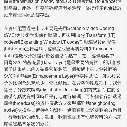
輸量(transmission bandwidth)以及容錯數(fault tolerance)達
到平衡。此外，只要解碼程序開始進行，修復程序也會被啟
動來處理損毀的儲存點。
在資料配置過程中，主要是先用Scalable Video Coding
(SVC)之技術對影像作壓縮，再來用Luby Transform (LT)
codes或Expanding Window LT codes對壓縮過後的影像
(bitstream)進行編碼，編碼完成後再將資料(LT encoded
data)隨機地分散儲存於各個儲存點中，在LT編碼過程中，
因為SVC的基礎層(Base Layer)是最重要的資料，所以會被
賦予較重的比例以確保它能夠第一個被解出來，愈後面的
SVC的增強層(Enhancement Layer)重要性越低，所以被賦
予的比例會愈來愈少，依此類推。在資料傳輸過程中，我們
提出了分散式解碼(distributed decoding)的方式對存在於各
個儲存點的資料同時且平行地進行解碼，而各個儲存點透過
廣播(broadcast)的資料傳遞方式來與鄰近點(neighboring
nodes)交換各自所持有的資料，進而達到上述提到的分散且
平行地解碼的效果，最後，我們也提出有快取資料的方式來
處理被點閱多次的影片。