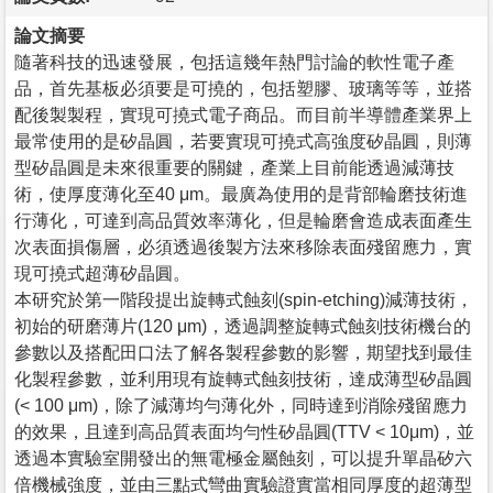
論文摘要
隨著科技的迅速發展，包括這幾年熱門討論的軟性電子產
品，首先基板必須要是可撓的，包括塑膠、玻璃等等，並搭
配後製製程，實現可撓式電子商品。而目前半導體產業界上
最常使用的是矽晶圓，若要實現可撓式高強度矽晶圓，則薄
型矽晶圓是未來很重要的關鍵，產業上目前能透過減薄技
術，使厚度薄化至40 μm。最廣為使用的是背部輪磨技術進
行薄化，可達到高品質效率薄化，但是輪磨會造成表面產生
次表面損傷層，必須透過後製方法來移除表面殘留應力，實
現可撓式超薄矽晶圓。
本研究於第一階段提出旋轉式蝕刻(spin-etching)減薄技術，
初始的研磨薄片(120 μm)，透過調整旋轉式蝕刻技術機台的
參數以及搭配田口法了解各製程參數的影響，期望找到最佳
化製程參數，並利用現有旋轉式蝕刻技術，達成薄型矽晶圓
(< 100 μm)，除了減薄均勻薄化外，同時達到消除殘留應力
的效果，且達到高品質表面均勻性矽晶圓(TTV < 10μm)，並
透過本實驗室開發出的無電極金屬蝕刻，可以提升單晶矽六
倍機械強度，並由三點式彎曲實驗證實當相同厚度的超薄型