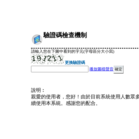
驗證碼檢查機制
請輸入您在下圖中看到的字元(字母區分大小寫)
更換驗證碼
播放圖檔聲音
說明︰
親愛的使用者，您好！由於目前系統使用人數眾
續使用本系統。感謝您的配合。