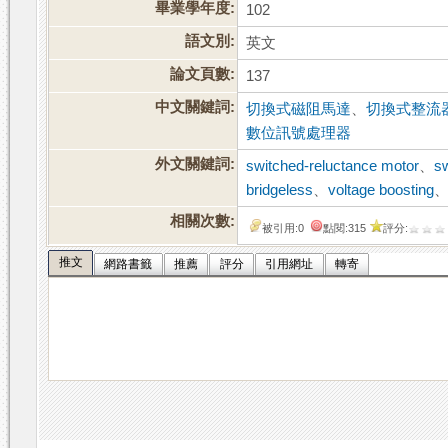
畢業學年度:
102
語文別:
英文
論文頁數:
137
中文關鍵詞:
切換式磁阻馬達
、
切換式整流
數位訊號處理器
外文關鍵詞:
switched-reluctance motor
、
sw
bridgeless
、
voltage boosting
相關次數:
被引用:0
點閱:315
評分:
推文
網路書籤
推薦
評分
引用網址
轉寄