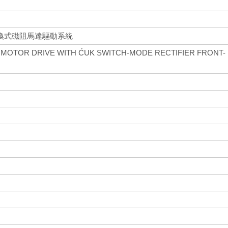
換式磁阻馬達驅動系統
MOTOR DRIVE WITH ĆUK SWITCH-MODE RECTIFIER FRONT-