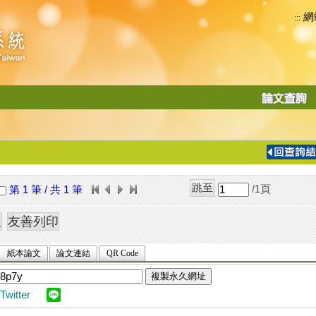
網
:::
功
能
切
換
導
覽
/1
頁
第 1 筆 / 共 1 筆
列
紙本論文
論文連結
QR Code
複製永久網址
Twitter