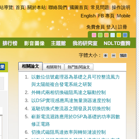
站導覽
|
首頁
|
關於本站
|
聯絡我們
|
國圖首頁
|
常見問題
|
操作說明
English
|
FB 專頁
|
Mobile
免費會員
登入
|
註冊
字體大小：
相關論文
相關期刊
熱門點閱論文
1.
以數位信號處理器為基礎之具可控整流風力
與太陽能複合發電系統之研製
2.
外轉式兩相切換磁阻馬達之驅動控制
3.
以DSP實現感應馬達無量測器速度控制
4.
返馳切換式整流器之開發及其切換控制
5.
嶄新電流迴路應用於DSP為基礎的功率因數
修正電路
6.
切換式磁阻馬達效率與轉矩漣波控制