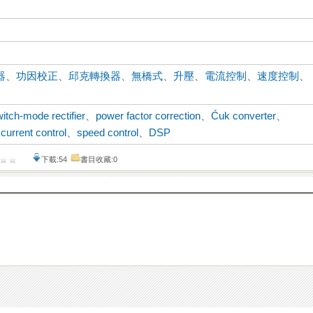
器
、
功因校正
、
邱克轉換器
、
無橋式
、
升壓
、
電流控制
、
速度控制
、
itch-mode rectifier
、
power factor correction
、
Ćuk converter
、
、
current control
、
speed control
、
DSP
下載:54
書目收藏:0