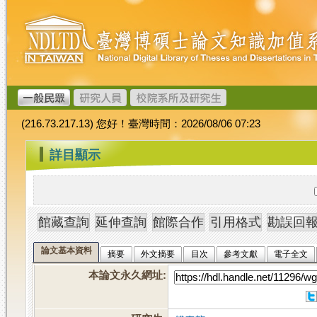
跳
臺
到
灣
主
博
要
碩
內
士
容
論
文
(216.73.217.13) 您好！臺灣時間：2026/08/06 07:23
加
值
:::
詳目顯示
系
統
論文基本資料
摘要
外文摘要
目次
參考文獻
電子全文
本論文永久網址
: