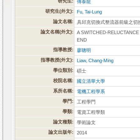
研究生:
傅泰龍
研究生(外文):
Fu, Tai-Lung
論文名稱:
具邱克切換式整流器前級之切
論文名稱(外文):
A SWITCHED-RELUCTANCE 
END
指導教授:
廖聰明
指導教授(外文):
Liaw, Chang-Ming
學位類別:
碩士
校院名稱:
國立清華大學
系所名稱:
電機工程學系
學門:
工程學門
學類:
電資工程學類
論文種類:
學術論文
論文出版年:
2014