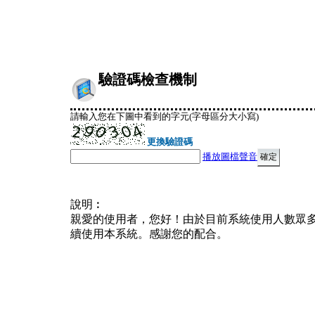
驗證碼檢查機制
請輸入您在下圖中看到的字元(字母區分大小寫)
更換驗證碼
播放圖檔聲音
說明︰
親愛的使用者，您好！由於目前系統使用人數眾
續使用本系統。感謝您的配合。