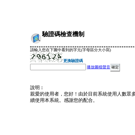
驗證碼檢查機制
請輸入您在下圖中看到的字元(字母區分大小寫)
更換驗證碼
播放圖檔聲音
說明︰
親愛的使用者，您好！由於目前系統使用人數眾
續使用本系統。感謝您的配合。