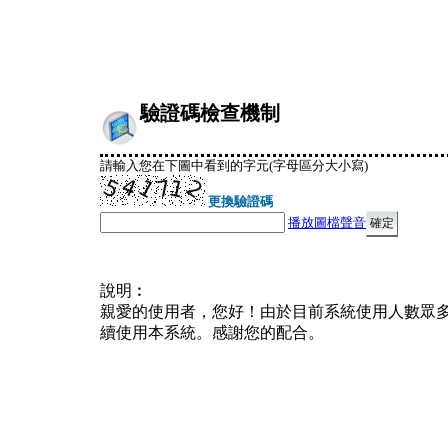
驗證碼檢查機制
請輸入您在下圖中看到的字元(字母區分大小寫)
更換驗證碼
播放圖檔聲音
說明︰
親愛的使用者，您好！由於目前系統使用人數眾
續使用本系統。感謝您的配合。