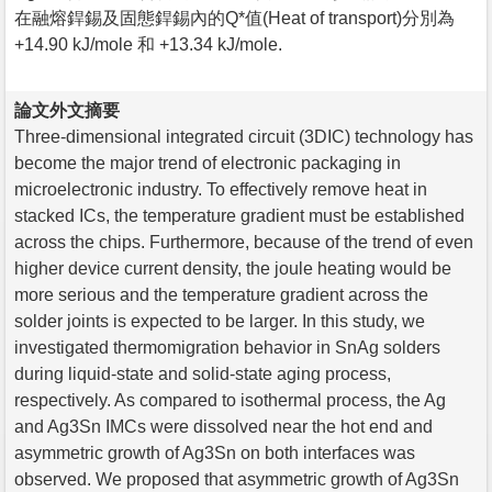
在融熔銲錫及固態銲錫內的Q*值(Heat of transport)分別為
+14.90 kJ/mole 和 +13.34 kJ/mole.
論文外文摘要
Three-dimensional integrated circuit (3DIC) technology has
become the major trend of electronic packaging in
microelectronic industry. To effectively remove heat in
stacked ICs, the temperature gradient must be established
across the chips. Furthermore, because of the trend of even
higher device current density, the joule heating would be
more serious and the temperature gradient across the
solder joints is expected to be larger. In this study, we
investigated thermomigration behavior in SnAg solders
during liquid-state and solid-state aging process,
respectively. As compared to isothermal process, the Ag
and Ag3Sn IMCs were dissolved near the hot end and
asymmetric growth of Ag3Sn on both interfaces was
observed. We proposed that asymmetric growth of Ag3Sn