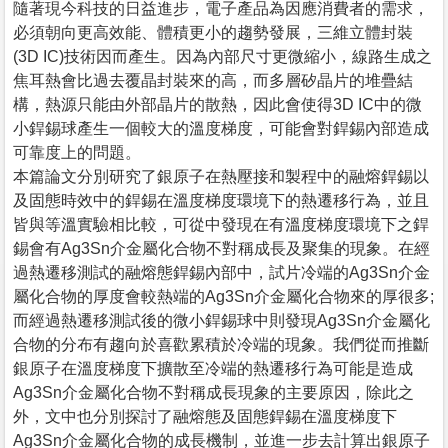
隨著現今科技的日益進步，電子產品為因應消費者的需求，
必須朝向更高效能、體積更小的趨勢發展，三維立體封裝
(3D IC)技術因而產生。因為內部尺寸更微縮小，線路生成之
焦耳熱會比過去覆晶封裝來的高，而多層矽晶片的堆疊結
構，熱源只能由外部晶片的散熱，因此會使得3D IC中的微
小銲錫球產生一個較大的溫度梯度，可能會對銲錫內部造成
可靠度上的問題。
本篇論文分別研究了銀原子在熱壓接和製程中的融熔銲錫以
及固態時效中的銲錫在溫度梯度環境下的熱遷移行為，並且
皆與等溫實驗相比較，可從中發現在有溫度梯度環境下之銲
錫會有Ag3Sn介金屬化合物不對稱成長及聚集的現象。在經
過熱遷移測試的融熔態銲錫內部中，試片冷端的Ag3Sn介金
屬化合物的厚度會較熱端的Ag3Sn介金屬化合物來的厚很多;
而經過熱遷移測試後的微小銲錫球中則發現Ag3Sn介金屬化
合物的分布有趨向於喜歡累積於冷端的現象。我們從而推斷
銀原子在溫度梯度下擴散至冷端的熱遷移行為可能是造成
Ag3Sn介金屬化合物不對稱成長現象的主要原因，除此之
外，文中也分別探討了融熔態及固態銲錫在溫度梯度下
Ag3Sn介金屬化合物的成長機制，並進一步去計算出銀原子