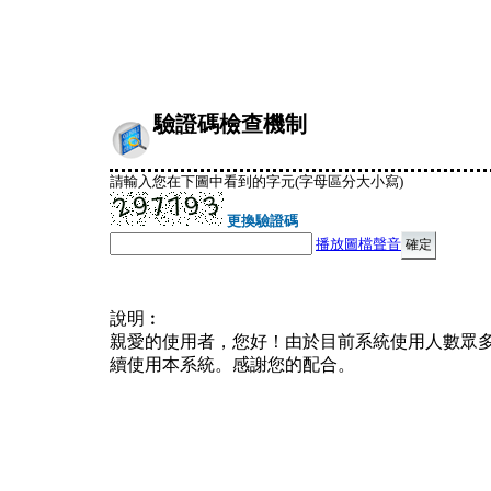
驗證碼檢查機制
請輸入您在下圖中看到的字元(字母區分大小寫)
更換驗證碼
播放圖檔聲音
說明︰
親愛的使用者，您好！由於目前系統使用人數眾
續使用本系統。感謝您的配合。