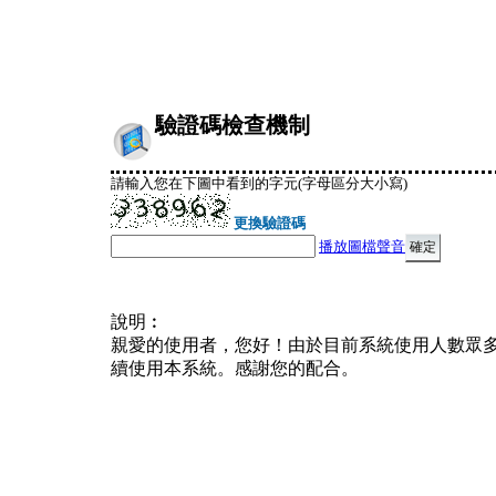
驗證碼檢查機制
請輸入您在下圖中看到的字元(字母區分大小寫)
更換驗證碼
播放圖檔聲音
說明︰
親愛的使用者，您好！由於目前系統使用人數眾
續使用本系統。感謝您的配合。