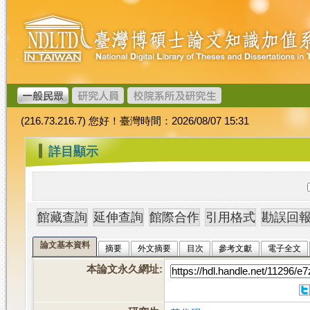
跳
臺
到
灣
主
博
要
碩
內
士
容
論
文
(216.73.216.7) 您好！臺灣時間：2026/08/07 15:31
加
值
:::
詳目顯示
系
統
論文基本資料
摘要
外文摘要
目次
參考文獻
電子全文
本論文永久網址
: