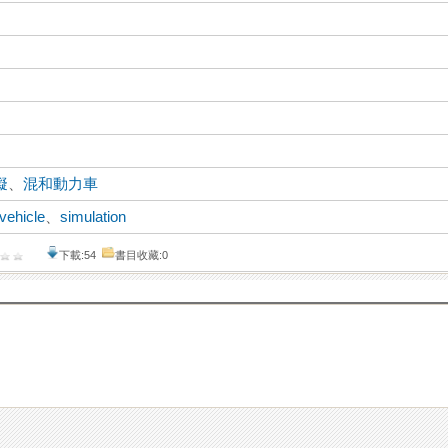
擬
、
混和動力車
 vehicle
、
simulation
下載:54
書目收藏:0