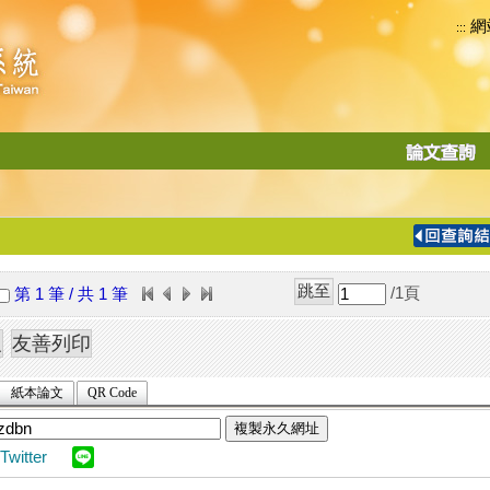
網
:::
功
能
切
換
導
覽
/1
頁
第 1 筆 / 共 1 筆
列
紙本論文
QR Code
複製永久網址
Twitter