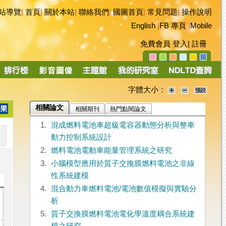
站導覽
|
首頁
|
關於本站
|
聯絡我們
|
國圖首頁
|
常見問題
|
操作說明
English
|
FB 專頁
|
Mobile
免費會員
登入
|
註冊
字體大小：
相關論文
相關期刊
熱門點閱論文
1.
混成燃料電池車超級電容器動態分析與整車
動力控制系統設計
2.
燃料電池電動車能量管理系統之研究
3.
小腦模型應用於質子交換膜燃料電池之非線
性系統建模
4.
混合動力車燃料電池/電池數值模擬與實驗分
析
5.
質子交換膜燃料電池電化學溫度耦合系統建