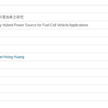
料電池車之研究
y Hybrid Power Source for Fuel Cell Vehicle Applications
ei-Hsing Huang