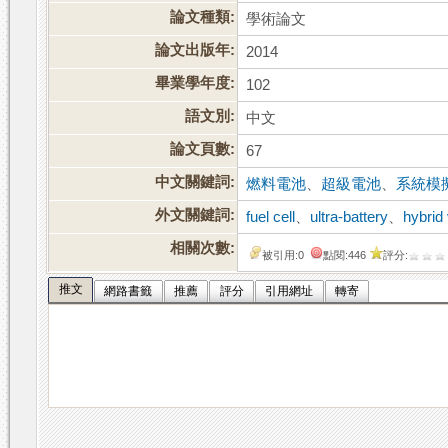
論文種類:
學術論文
論文出版年:
2014
畢業學年度:
102
語文別:
中文
論文頁數:
67
中文關鍵詞:
燃料電池
、
超級電池
、
系統模
外文關鍵詞:
fuel cell
、
ultra-battery
、
hybrid
相關次數:
被引用:0
點閱:446
評分:
推文
網路書籤
推薦
評分
引用網址
轉寄