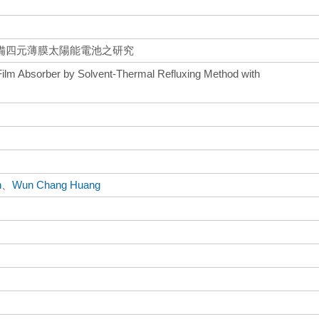
備四元薄膜太陽能電池之研究
Film Absorber by Solvent-Thermal Refluxing Method with
n
、
Wun Chang Huang