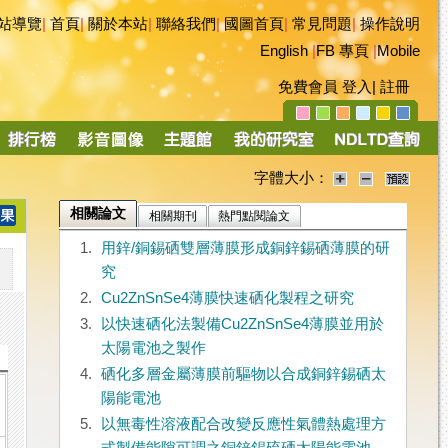
站導覽
|
首頁
|
關於本站
|
聯絡我們
|
國圖首頁
|
常見問題
|
操作說明
English
|
FB 專頁
|
Mobile
免費會員
登入
|
註冊
字體大小：
相關論文
相關期刊
熱門點閱論文
1.
用鋅/銅錫硒雙層薄膜形成銅鋅錫硒薄膜的研
究
2.
Cu2ZnSnSe4薄膜快速硒化製程之研究
3.
以快速硒化法製備Cu2ZnSnSe4薄膜並用於
太陽電池之製作
4.
硒化多層金屬薄膜前驅物以合成銅鋅錫硒太
陽能電池
5.
以無毒性溶液配合改變反應性氣體熱處理方