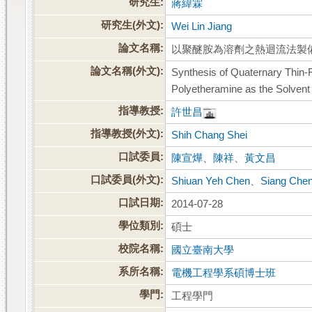
研究生:
蔣緯霖
研究生(外文):
Wei Lin Jiang
論文名稱:
以聚醚胺為溶劑之熱迴流法製
論文名稱(外文):
Synthesis of Quaternary Thin-
Polyetheramine as the Solvent
指導教授:
許世昌
指導教授(外文):
Shih Chang Shei
口試委員:
陳宣燁
、
陳祥
、
黃文昌
口試委員(外文):
Shiuan Yeh Chen
、
Siang Che
口試日期:
2014-07-28
學位類別:
碩士
校院名稱:
國立臺南大學
系所名稱:
電機工程學系碩博士班
學門:
工程學門