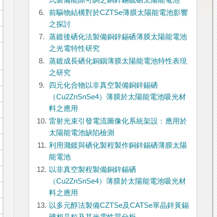
式製備能隙可調之銅鋅錫硫硒太陽能電池
6.
前驅物結構對於CZTSe薄膜太陽能電池影響
之探討
7.
蒸鍍後硒化法製備銅鋅錫硒薄膜太陽能電池
之光電特性研究
8.
蒸鍍成長硒化銅銦薄膜太陽能電池特性表現
之研究
9.
四元化合物以非真空製備銅鋅錫硒
（Cu2ZnSnSe4）薄膜於太陽能電池吸光材
料之應用
10.
雷射光束引發電流圖像化系統架設：應用於
太陽能電池缺陷檢測
11.
利用濺鍍與硒化製程製作銅鋅錫硒薄膜太陽
能電池
12.
以非真空製程製備銅鋅錫硒
（Cu2ZnSnSe4）薄膜於太陽能電池吸光材
料之應用
13.
以多元醇法製備CZTSe及CATSe單晶鋅黃錫