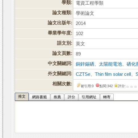
學類:
電資工程學類
論文種類:
學術論文
論文出版年:
2014
畢業學年度:
102
語文別:
英文
論文頁數:
89
中文關鍵詞:
銅鋅錫硒
、
太陽能電池
、
硒化
外文關鍵詞:
CZTSe
、
Thin film solar cell
、
S
相關次數:
被引用:0
點閱:342
評分:
推文
網路書籤
推薦
評分
引用網址
轉寄