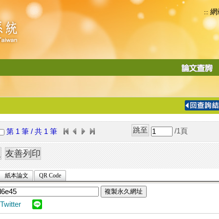
網
:::
功
能
切
換
導
覽
/1
頁
第 1 筆 / 共 1 筆
列
紙本論文
QR Code
複製永久網址
Twitter