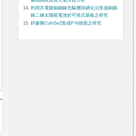
礦相晶粒及其光電性質分析
14.
利用共電鍍銅銦鎵先驅層與硒化法形成銅銦
鎵二硒太陽能電池於可撓式基板之研究
15.
鋅掺雜CuInSe2形成P-N接面之研究