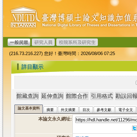
跳
臺
到
灣
主
博
要
碩
內
士
容
論
文
(216.73.216.227) 您好！臺灣時間：2026/08/06 07:25
加
值
:::
詳目顯示
系
統
論文基本資料
摘要
外文摘要
目次
參考文獻
電子全文
本論文永久網址
: