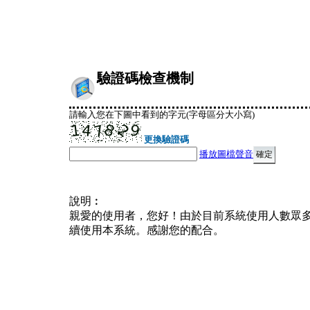
驗證碼檢查機制
請輸入您在下圖中看到的字元(字母區分大小寫)
更換驗證碼
播放圖檔聲音
說明︰
親愛的使用者，您好！由於目前系統使用人數眾
續使用本系統。感謝您的配合。