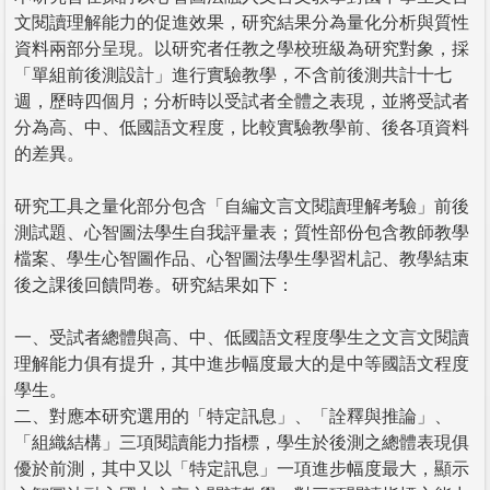
文閱讀理解能力的促進效果，研究結果分為量化分析與質性
資料兩部分呈現。以研究者任教之學校班級為研究對象，採
「單組前後測設計」進行實驗教學，不含前後測共計十七
週，歷時四個月；分析時以受試者全體之表現，並將受試者
分為高、中、低國語文程度，比較實驗教學前、後各項資料
的差異。
研究工具之量化部分包含「自編文言文閱讀理解考驗」前後
測試題、心智圖法學生自我評量表；質性部份包含教師教學
檔案、學生心智圖作品、心智圖法學生學習札記、教學結束
後之課後回饋問卷。研究結果如下：
一、受試者總體與高、中、低國語文程度學生之文言文閱讀
理解能力俱有提升，其中進步幅度最大的是中等國語文程度
學生。
二、對應本研究選用的「特定訊息」、「詮釋與推論」、
「組織結構」三項閱讀能力指標，學生於後測之總體表現俱
優於前測，其中又以「特定訊息」一項進步幅度最大，顯示