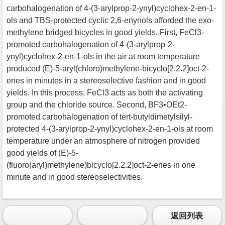
carbohalogenation of 4-(3-arylprop-2-ynyl)cyclohex-2-en-1-
ols and TBS-protected cyclic 2,6-enynols afforded the exo-
methylene bridged bicycles in good yields. First, FeCl3-
promoted carbohalogenation of 4-(3-arylprop-2-
ynyl)cyclohex-2-en-1-ols in the air at room temperature
produced (E)-5-aryl(chloro)methylene-bicyclo[2.2.2]oct-2-
enes in minutes in a stereoselective fashion and in good
yields. In this process, FeCl3 acts as both the activating
group and the chloride source. Second, BF3•OEt2-
promoted carbohalogenation of tert-butyldimetylsilyl-
protected 4-(3-arylprop-2-ynyl)cyclohex-2-en-1-ols at room
temperature under an atmosphere of nitrogen provided
good yields of (E)-5-
(fluoro(aryl)methylene)bicyclo[2.2.2]oct-2-enes in one
minute and in good stereoselectivities.
返回列表