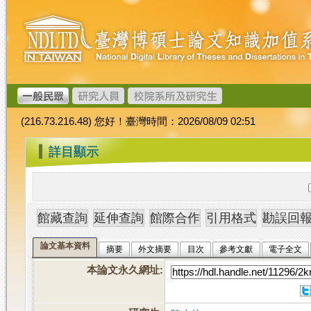
跳
臺
到
灣
主
博
要
碩
內
士
容
論
文
(216.73.216.48) 您好！臺灣時間：2026/08/09 02:51
加
值
:::
詳目顯示
系
統
論文基本資料
摘要
外文摘要
目次
參考文獻
電子全文
本論文永久網址
: