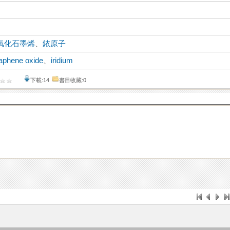
氧化石墨烯
、
銥原子
aphene oxide
、
iridium
下載:14
書目收藏:0