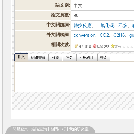
語文別:
中文
論文頁數:
90
中文關鍵詞:
轉換反應
、
二氧化碳
、
乙烷
、
外文關鍵詞:
conversion
、
CO2
、
C2H6
、
gr
相關次數:
被引用:0
點閱:258
評分:
推文
網路書籤
推薦
評分
引用網址
轉寄
簡易查詢
|
進階查詢
|
熱門排行
|
我的研究室