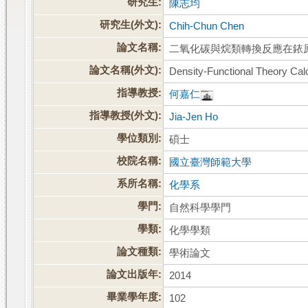
研究生:
陳志均
研究生(外文):
Chih-Chun Chen
論文名稱:
二氧化碳與烷類轉換反應在銥
論文名稱(外文):
Density-Functional Theory Cal
指導教授:
何嘉仁
指導教授(外文):
Jia-Jen Ho
學位類別:
碩士
校院名稱:
國立臺灣師範大學
系所名稱:
化學系
學門:
自然科學學門
學類:
化學學類
論文種類:
學術論文
論文出版年:
2014
畢業學年度:
102