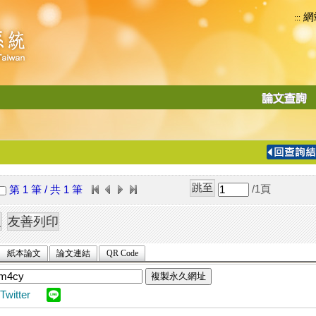
網
:::
功
能
切
換
導
覽
/1
頁
第 1 筆 / 共 1 筆
列
紙本論文
論文連結
QR Code
複製永久網址
Twitter