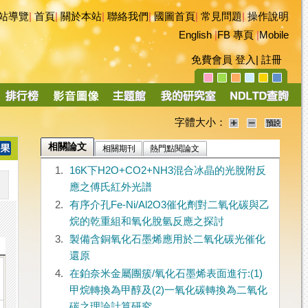
站導覽
|
首頁
|
關於本站
|
聯絡我們
|
國圖首頁
|
常見問題
|
操作說明
English
|
FB 專頁
|
Mobile
免費會員
登入
|
註冊
字體大小：
相關論文
相關期刊
熱門點閱論文
1.
16K下H2O+CO2+NH3混合冰晶的光脫附反
應之傅氏紅外光譜
2.
有序介孔Fe-Ni/Al2O3催化劑對二氧化碳與乙
烷的乾重組和氧化脫氫反應之探討
3.
製備含銅氧化石墨烯應用於二氧化碳光催化
還原
4.
在鉑奈米金屬團簇/氧化石墨烯表面進行:(1)
甲烷轉換為甲醇及(2)一氧化碳轉換為二氧化
碳之理論計算研究