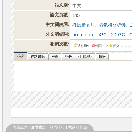
語文別:
中文
論文頁數:
145
中文關鍵詞:
微層析晶片
、
微氣相層析儀
、
外文關鍵詞:
micro-chip
、
μGC
、
2D-GC
、
相關次數:
被引用:
1
點閱:312
評分:
推文
網路書籤
推薦
評分
引用網址
轉寄
簡易查詢
|
進階查詢
|
熱門排行
|
我的研究室