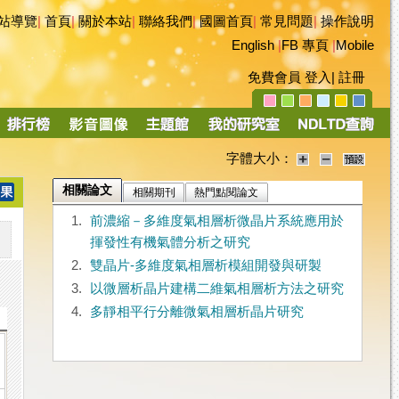
站導覽
|
首頁
|
關於本站
|
聯絡我們
|
國圖首頁
|
常見問題
|
操作說明
English
|
FB 專頁
|
Mobile
免費會員
登入
|
註冊
字體大小：
相關論文
相關期刊
熱門點閱論文
1.
前濃縮－多維度氣相層析微晶片系統應用於
揮發性有機氣體分析之研究
2.
雙晶片-多維度氣相層析模組開發與研製
3.
以微層析晶片建構二維氣相層析方法之研究
4.
多靜相平行分離微氣相層析晶片研究