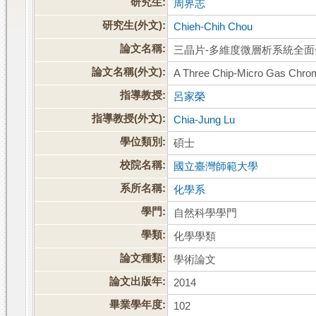
研究生:
周界志
研究生(外文):
Chieh-Chih Chou
論文名稱:
三晶片-多維度微層析系統全
論文名稱(外文):
A Three Chip-Micro Gas Chro
指導教授:
呂家榮
指導教授(外文):
Chia-Jung Lu
學位類別:
碩士
校院名稱:
國立臺灣師範大學
系所名稱:
化學系
學門:
自然科學學門
學類:
化學學類
論文種類:
學術論文
論文出版年:
2014
畢業學年度:
102