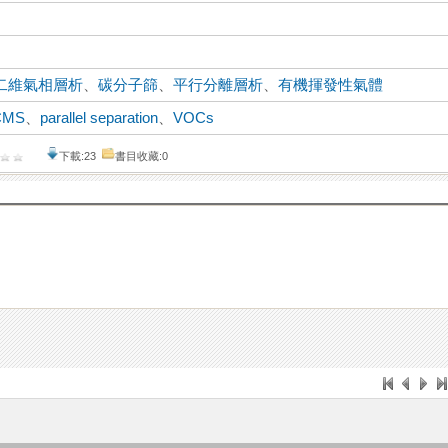
二維氣相層析
、
碳分子篩
、
平行分離層析
、
有機揮發性氣體
CMS
、
parallel separation
、
VOCs
下載:23
書目收藏:0