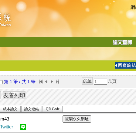
網
:::
功
能
切
換
導
覽
/1
頁
第 1 筆 / 共 1 筆
列
紙本論文
論文連結
QR Code
複製永久網址
Twitter