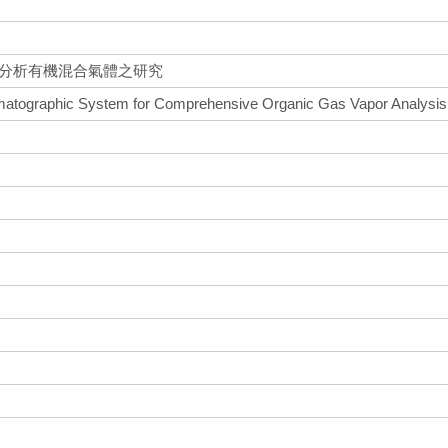
面分析有機混合氣體之研究
matographic System for Comprehensive Organic Gas Vapor Analysis