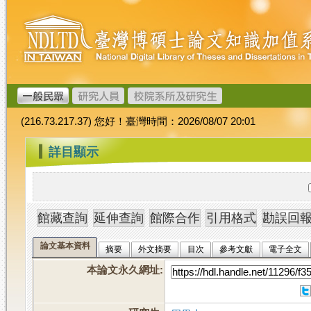
跳
臺
到
灣
主
博
要
碩
內
士
容
論
文
(216.73.217.37) 您好！臺灣時間：2026/08/07 20:01
加
值
:::
詳目顯示
系
統
論文基本資料
摘要
外文摘要
目次
參考文獻
電子全文
本論文永久網址
: