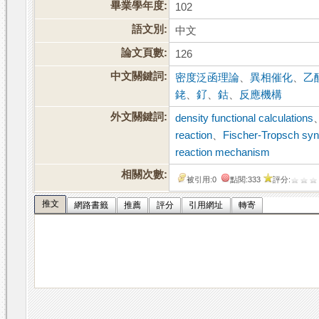
畢業學年度:
102
語文別:
中文
論文頁數:
126
中文關鍵詞:
密度泛函理論
、
異相催化
、
乙
銠
、
釕
、
鈷
、
反應機構
外文關鍵詞:
density functional calculations
reaction
、
Fischer-Tropsch syn
reaction mechanism
相關次數:
被引用:0
點閱:333
評分:
推文
網路書籤
推薦
評分
引用網址
轉寄