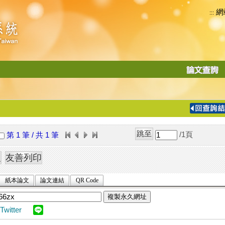
網
:::
功
能
切
換
導
覽
/1
頁
第 1 筆 / 共 1 筆
列
紙本論文
論文連結
QR Code
複製永久網址
Twitter