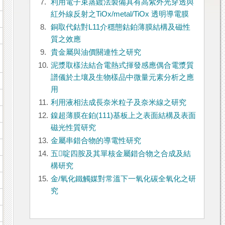
7.
利用電子束蒸鍍法製備具有高紫外光穿透與
紅外線反射之TiOx/metal/TiOx 透明導電膜
8.
銅取代鈷對L11介穩態鈷鉑薄膜結構及磁性
質之效應
9.
貴金屬與油價關連性之研究
10.
泥漿取樣法結合電熱式揮發感應偶合電漿質
譜儀於土壤及生物樣品中微量元素分析之應
用
11.
利用液相法成長奈米粒子及奈米線之研究
12.
鎳超薄膜在鉑(111)基板上之表面結構及表面
磁光性質研究
13.
金屬串錯合物的導電性研究
14.
五啶四胺及其單核金屬錯合物之合成及結
構研究
15.
金/氧化鐵觸媒對常溫下一氧化碳全氧化之研
究