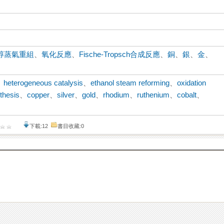
醇蒸氣重組
、
氧化反應
、
Fische-Tropsch合成反應
、
銅
、
銀
、
金
、
、
heterogeneous catalysis
、
ethanol steam reforming
、
oxidation
thesis
、
copper
、
silver
、
gold
、
rhodium
、
ruthenium
、
cobalt
、
下載:12
書目收藏:0