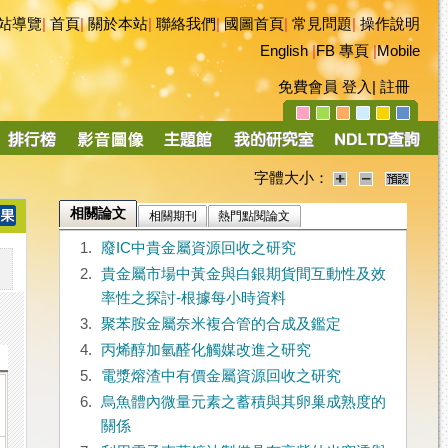
站導覽
|
首頁
|
關於本站
|
聯絡我們
|
國圖首頁
|
常見問題
|
操作說明
English
|
FB 專頁
|
Mobile
免費會員
登入
|
註冊
字體大小：
相關論文
相關期刊
熱門點閱論文
1.
廢IC中貴金屬資源回收之研究
2.
貴金屬市場中黃金與白銀期貨間互動性及效
率性之探討-根據每小時資料
3.
聚苯胺金屬奈米複合管的合成及鑑定
4.
丙烯醇加氫醛化觸媒改進之研究
5.
電漿熔渣中有價金屬資源回收之研究
6.
烏魚體內微量元素之蓄積與其卵巢成熟度的
關係