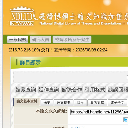
跳
臺
到
灣
主
博
要
碩
內
士
容
論
文
(216.73.216.189) 您好！臺灣時間：2026/08/08 02:24
加
值
:::
詳目顯示
系
統
論文基本資料
摘要
外文摘要
目次
參考文獻
電子全文
本論文永久網址
: