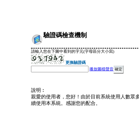
驗證碼檢查機制
請輸入您在下圖中看到的字元(字母區分大小寫)
更換驗證碼
播放圖檔聲音
說明︰
親愛的使用者，您好！由於目前系統使用人數眾
續使用本系統。感謝您的配合。