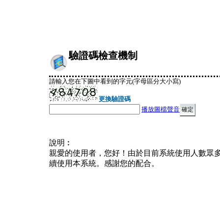
驗證碼檢查機制
請輸入您在下圖中看到的字元(字母區分大小寫)
更換驗證碼
播放圖檔聲音
說明︰
親愛的使用者，您好！由於目前系統使用人數眾
續使用本系統。感謝您的配合。