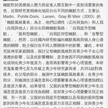
幽默對於因應個人壓力與促進人際互動中一直扮演重要的角
色，近期研究更精緻化地區分出不同的幽默方式，主要以
Martin、Puhlik-Doris、Larsen、Gray 和 Weir（2003）的
「幽默風格量表」為主，他們以價性（正向與負向）和人我
（自我與他人）區分出四種幽默風格：「自我提升型幽
默」、「親和型幽默」、「自我貶抑型幽默」、和「攻擊型
幽默」。然而，以往國內研究較偏向幽默風格與個人身心適
應的關聯，較少探討在不同人際關係中的影響。據此，本研
究延伸至家庭關係，探討父母幽默風格對其青少年子女心理
適應的影響，以及此影響機制，是否會因不同的幽默風格強
化或弱化青少年復原力，進而再影響青少年心理適應。本研
究蒐集臺灣七至九年級之青少年研究參與者，共351組對偶
樣本。在父母的部分，施測中文版幽默風格量表；在青少年
部分，則施測生活滿意度和心理憂鬱量表為心理適應指標以
及復原力量表。結果發現：父親的攻擊型幽默與青少年生活
滿意度及復原力呈現負相關，並與青少年心理憂鬱呈現正相
關。另一方面，父親的自我提升型幽默以及母親的親和型幽
默則與青少年生活滿意度及復原力呈現正相關，並與青少年