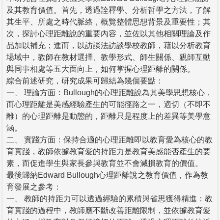
及其教育價值。首先，透過詮釋學、分析哲學之方法，了解
其生平、所處之時代脈絡，概覽整體思想背景及重要性；其
次，探討心理距離說的重要內容，並佐以其他相關理論及作
品加以補充；進而，以訪談法訪談學校教師，藉以分析教育
場域中，教師在教材選擇、教學形式、師生關係、親師互動
與同事相處等五大面向上，如何掌握心理距離的關係。
綜合前述研究，研究成果可歸結為幾個要點：
一、 理論方面：Bullough的心理距離說為其美學思想核心，
而心理距離是美感經驗產生的可能徑路之一，適切（不即不
離）的心理距離是動態的，距離只是程度上的差異等美學意
涵。
二、 實踐方面：保持合適的心理距離即以教育愛為核心的教
育實踐，教師依據教育愛的持距力是教育美感能否產生的要
素，而促進學生與家長參與教育並不會減損教育的價值。
最後歸納Edward Bullough心理距離說之教育價值，作為教
育發展之參考：
一、 教師的持距力可以透過經驗的累積與省思獲得精進：教
育實踐的過程中，教師應不斷改善距離限制，並依據教育愛