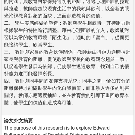
的內涵，與教育對象保持適切的距離，透過心理距離的拉近
與拉遠，教師能超脫現實生活中的我執與欲利，以全新的眼
光諦視教育對象的面貌，進而創造教育的價值。
二、 學生美感經驗的塑造：教師與學生相處時，其持距力應
根據學生的特性進行調整。藉由心理距離的介入，教師能對
習以為常的教育環境「陌生化」，適時的「留白」，從而更
能接納學生、欣賞學生。
三、 教師與家長的教育伙伴關係：教師藉由持距力適時拉近
家長與教育的距離，促使教師與家長的教養觀念趨於一致，
以促進學生發展為依歸，促使學生透過教育，找到自己的優
勢能力進而能發揮所長。
四、 教師與同事間的友伴支持系統：同事之間，恰如其分的
距離保持才能協助學生內化自我價值，而非涉入過多的利害
關係。教師亦應適度抽離，並在教育愛的引導下重回教育本
體，使學生的價值創造成為可能。
論文外文摘要
The purpose of this research is to explore Edward