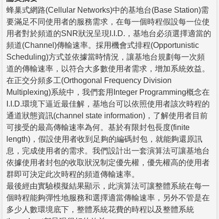
蜂巢式網路(Cellular Networks)中的基地台(Base Station)需
要滿足不同使用者的服務需求，在每一個時程假設每一位使
用者對於頻道的SNR狀況呈現I.I.D.，基地台必須選擇適當的
頻道(Channel)傳輸速率。採用機會式排程(Opportunistic
Scheduling)方式並依據當時情況，讓基地台規劃每一次頻
道的傳輸速率，以符合大多數使用者需求，增加系統效益。
在正交分頻多工(Orthogonal Frequency Division
Multiplexing)系統中，我們套用Integer Programming概念在
I.I.D.環境下逼近最佳解，基地台可以依照使用者該次時程的
通道狀態資訊(channel state information)，了解使用者目前
可接受的最高傳輸速率為何。基於有限封包長度(finite
length)，假設使用者收到足夠的編碼封包，就能夠還原訊
息，完成使用者的需求。我們設計出一套演算法可讓基地台
依據使用者封包的收取狀況制定優先權，優先權高的使用者
群即可決定此次時程的頻道傳輸速率。
最後經由實驗模擬結果顯示，此演算法可讓整體系統在每一
個時程能夠彈性地服務和選擇適當傳輸速率，另外不管是在
多少人數環境底下，整體系統花費的時程以及整體系統