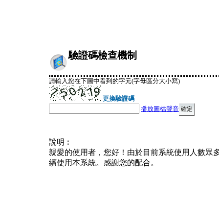
驗證碼檢查機制
請輸入您在下圖中看到的字元(字母區分大小寫)
更換驗證碼
播放圖檔聲音
說明︰
親愛的使用者，您好！由於目前系統使用人數眾
續使用本系統。感謝您的配合。