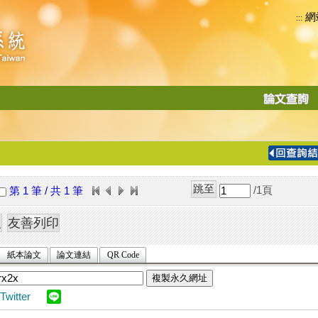
網
:::
功
能
切
換
導
覽
/1
頁
第 1 筆 / 共 1 筆
列
紙本論文
論文連結
QR Code
複製永久網址
Twitter