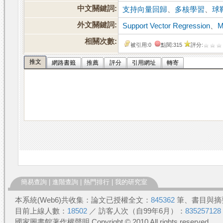
中文關鍵詞:
支持向量回歸
、
多核學習
、
球
外文關鍵詞:
Support Vector Regression
、
M
相關次數:
被引用:0
點閱:315
評分:
推文
網路書籤
推薦
評分
引用網址
轉寄
簡易查詢
|
進階查詢
|
熱門排行
|
我的研究室
本系統(Web6)共收集：論文已授權全文：
845362
筆、書目與摘
目前上線人數：
18502
／ 訪客人次（自99年6月）：
835257128
國家圖書館著作權聲明 Copyright © 2010 All rights reserved.