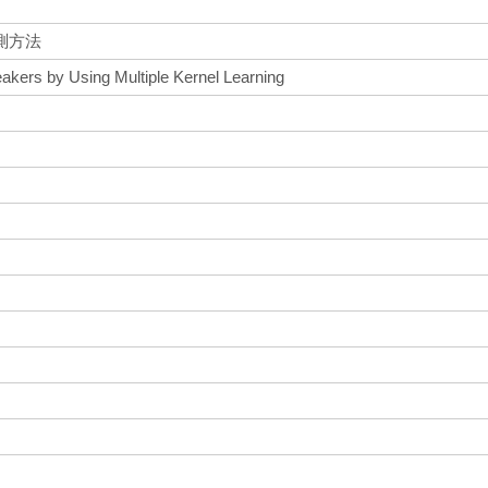
測方法
neakers by Using Multiple Kernel Learning