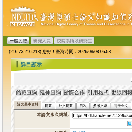
跳
臺
到
灣
主
博
要
碩
內
士
容
論
文
(216.73.216.218) 您好！臺灣時間：2026/08/08 05:58
加
值
:::
詳目顯示
系
統
論文基本資料
摘要
外文摘要
目次
參考文獻
電子全文
本論文永久網址
: