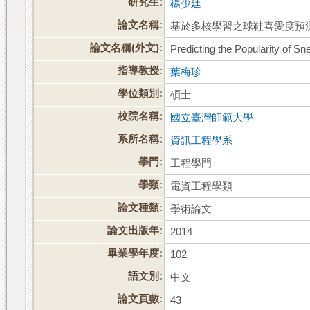
研究生:
楊少廷
論文名稱:
基於多核學習之球鞋喜愛度預
論文名稱(外文):
Predicting the Popularity of S
指導教授:
葉梅珍
學位類別:
碩士
校院名稱:
國立臺灣師範大學
系所名稱:
資訊工程學系
學門:
工程學門
學類:
電資工程學類
論文種類:
學術論文
論文出版年:
2014
畢業學年度:
102
語文別:
中文
論文頁數:
43