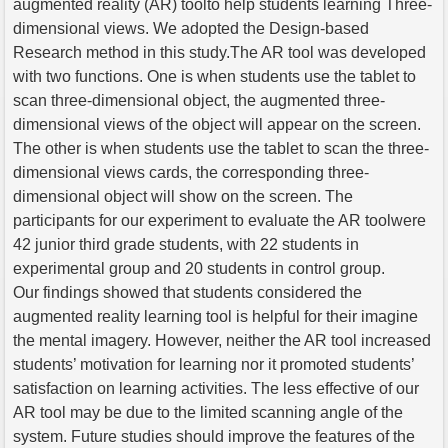
augmented reality (AR) toolto help students learning Three-
dimensional views. We adopted the Design-based
Research method in this study.The AR tool was developed
with two functions. One is when students use the tablet to
scan three-dimensional object, the augmented three-
dimensional views of the object will appear on the screen.
The other is when students use the tablet to scan the three-
dimensional views cards, the corresponding three-
dimensional object will show on the screen. The
participants for our experiment to evaluate the AR toolwere
42 junior third grade students, with 22 students in
experimental group and 20 students in control group.
Our findings showed that students considered the
augmented reality learning tool is helpful for their imagine
the mental imagery. However, neither the AR tool increased
students’ motivation for learning nor it promoted students’
satisfaction on learning activities. The less effective of our
AR tool may be due to the limited scanning angle of the
system. Future studies should improve the features of the