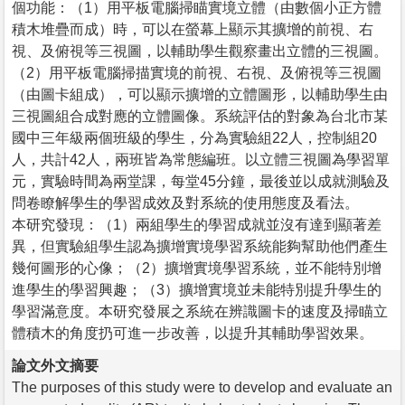
個功能：（1）用平板電腦掃瞄實境立體（由數個小正方體
積木堆疊而成）時，可以在螢幕上顯示其擴增的前視、右
視、及俯視等三視圖，以輔助學生觀察畫出立體的三視圖。
（2）用平板電腦掃描實境的前視、右視、及俯視等三視圖
（由圖卡組成），可以顯示擴增的立體圖形，以輔助學生由
三視圖組合成對應的立體圖像。系統評估的對象為台北市某
國中三年級兩個班級的學生，分為實驗組22人，控制組20
人，共計42人，兩班皆為常態編班。以立體三視圖為學習單
元，實驗時間為兩堂課，每堂45分鐘，最後並以成就測驗及
問卷瞭解學生的學習成效及對系統的使用態度及看法。
本研究發現：（1）兩組學生的學習成就並沒有達到顯著差
異，但實驗組學生認為擴增實境學習系統能夠幫助他們產生
幾何圖形的心像；（2）擴增實境學習系統，並不能特別增
進學生的學習興趣；（3）擴增實境並未能特別提升學生的
學習滿意度。本研究發展之系統在辨識圖卡的速度及掃瞄立
體積木的角度扔可進一步改善，以提升其輔助學習效果。
論文外文摘要
The purposes of this study were to develop and evaluate an