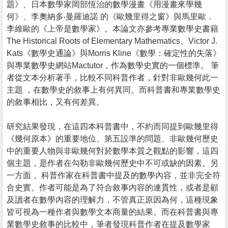
題》、日本數學家岡部恆治的數學漫畫《用漫畫來學幾
何》、李奧納多‧曼羅迪諾 的《歐幾里得之窗》與馬里歐．
李維歐的《上帝是數學家》。本論文亦參考專業數學史書籍
The Historical Roots of Elementary Mathematics、Victor J.
Kats《數學史通論》與Morris Kline《數學：確定性的失落》
與專業數學史網站Mactutor，作為數學史實的一個標準。 筆
者從文本分析著手，比較不同科普作者，針對非歐幾何此一
主題 ，在數學史的敘事上有何異同。而科普書和專業數學史
的敘事相比，又有何差異。
研究結果發現，在這四本科普書中，不約而同提到歐幾里得
《幾何原本》的重要地位、第五設準的問題、非歐幾何歷史
中的重要人物與非歐幾何對於數學本質之觀點的影響，這四
個主題，是作者在勾勒非歐幾何歷史中不可或缺的因素。另
一方面， 科普作家在科普書中提及的數學內容，並非完全符
合史實。作者可能是為了符合敘事內容的連貫性，或者是顧
及讀者在數學內容的理解力，不管真正原因為何，這種現象
皆可視為一種作者與數學文本商量的結果。而在科普書與專
業數學史敘事的比較中，筆者發現科普作者在提及數學家