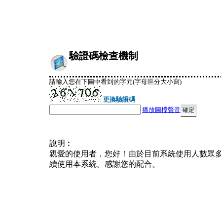
驗證碼檢查機制
請輸入您在下圖中看到的字元(字母區分大小寫)
更換驗證碼
播放圖檔聲音
說明︰
親愛的使用者，您好！由於目前系統使用人數眾
續使用本系統。感謝您的配合。