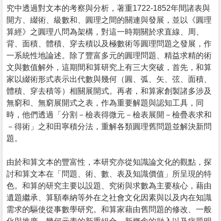
究中透過對文本的考察與分析，著重1722-1852年間諸表與
開方、綴術、級數和、圓理之間的關連與發展，並以《圓理
算經》之圓理八問為架構，對這一時期關於求直線、周、
背、面積、體積、穿去積以及極數術等圓理問題之發展，作
一系統性地論述。除了豐富多元的圓理問題、精益求精的術
文與數值解外，這期間和算研究上有三大突破，首先，和算
家以綴術形式表示出代數與幾何（圓、弧、矢、弦、面積、
體積、穿去積等）相關展開式。再者，和算家創製諸多涉及
無窮和、無窮展開式之表，作為重要解題與認知工具，同
時，他們透過「分割－檢表得微元－檢表展開－檢疊表求和
－得術」之和田寧積分法，重解各類圓理舊問題並解決新問
題。
由於和算文本的豐富性，本研究亦從知識論文化的觀點，探
討和算文本在「問題、術、數、表及知識價值」所呈現的特
色。和算的研究主要以設題、究術與求數為主要核心，藉由
遺題繼承、算額奉納等外在之社會文化因素與以及內在知識
需求的驅使從事數學研究。和算家藉由舊問題的修改、一般