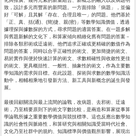
化與推廣、幾何元素的新重組合、新概念的融入以及病題明
致，設計多元而豐富的新問題。一方面排除「病題」，並偏
好「可解」且其解「存在、合理且唯一」的問題。他們基於
「正、真、括(通)、(簡)捷、親(密)」等數學知識價值，透過
據理探與據數探的方式，尋求問題的適當答案。在一題多解
與舊題新解的文化下，和算家傾向精緻化舊有問題的答案－
排除各類邪術或迂遠術。他們追求正確或更精確的數值作為
問題的答案，同時以合乎正確性的術文、更加簡捷的術文、
易於實作與便於快速計算的術文、求數精確性與收斂性更佳
的術文、更具概括性、一般性、抽象性的術文，作為主要數
學知識的需求與目標。在此設題、探術與求數的數學知識活
動中，相輔相乘地引發新方法、新工具與新概念的誕生與發
展。
最後回顧關流與最上流間的論戰，改病題、去邪術、迂遠
術，乃至精要原則下的術文字數比較，是兩造和算家從事算
學論戰所據之重要數學價值與競技標準。這也反應出數學知
識的社會性與脈絡性，和算研究與相關知識受當時代社會、
文化乃至社群中的規約、知識標準與價值觀所影響，展現出