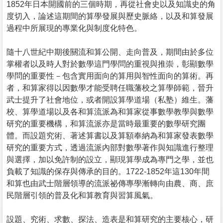
1852年日本開國前的三個時期，再從社會史以及知識史的角
度切入，論述這期間的算學發展與歷史脈絡，以及和算發展
過程中所展現的專業化與制度化特色。
隨十八世紀中期後關流和算公開、走向普及，期間由於多位
掌權者以及時人對於數學這門學問的重視與推崇，彰顯數學
學問的重要性－包含實用面向的算用與智性面向的算術。再
者，和算家得以因數學才能受聘任職藩校之算學師範，晉升
武士提升了社會地位，或者開設算學道場（私塾）維生。藩
校、算學道場以及各和算流派為和算家從事數學教學與數學
研究的重要機構，和算流派亦是當時最重要的數學研究團
體。而設題究術、著述算書以及算額奉納為和算家發表數學
研究的重要方式，透過流派內部對數學著作與知識進行整理
與選擇，加以免許制的設立，顯現算學成為專門之學，並也
負載了知識的保存與傳承的目的。1722-1852年這130年間
和算也由武士階層領導的流派祕傳專學漸轉向由農、商、庶
民階層引領的普及化和算教育與習算風氣。
設題、究術、求數、探法、造表是和算研究的主要核心，研