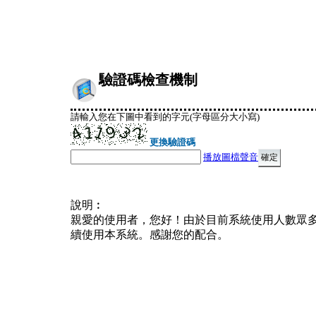
驗證碼檢查機制
請輸入您在下圖中看到的字元(字母區分大小寫)
更換驗證碼
播放圖檔聲音
說明︰
親愛的使用者，您好！由於目前系統使用人數眾
續使用本系統。感謝您的配合。