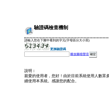
驗證碼檢查機制
請輸入您在下圖中看到的字元(字母區分大小寫)
更換驗證碼
播放圖檔聲音
說明︰
親愛的使用者，您好！由於目前系統使用人數眾
續使用本系統。感謝您的配合。