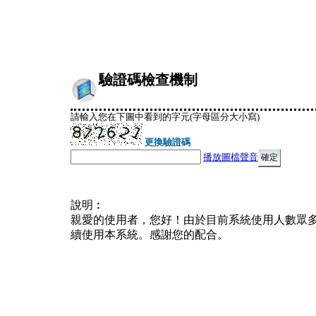
驗證碼檢查機制
請輸入您在下圖中看到的字元(字母區分大小寫)
更換驗證碼
播放圖檔聲音
說明︰
親愛的使用者，您好！由於目前系統使用人數眾
續使用本系統。感謝您的配合。