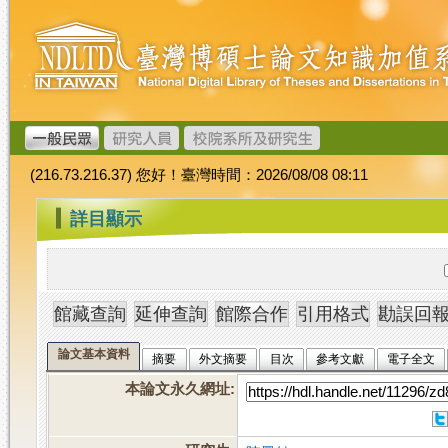
跳
臺
到
灣
主
博
要
碩
內
士
容
論
文
(216.73.216.37) 您好！臺灣時間：2026/08/08 08:11
加
值
:::
詳目顯示
系
統
論文基本資料
摘要
外文摘要
目次
參考文獻
電子全文
本論文永久網址
: