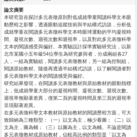
論文摘要
本研究旨在探討多元表徵原則對低成就學童閱讀科學文本眼
動歷程之影響，透過眼動追蹤技術與半結構式訪談，分析低
成就學童在閱讀多元表徵科學文本時眼球運動的平均凝視時
間、凝視次數、迴視次數和迴視率，以及對此多元表徵科學
文本的閱讀感受與偏好。本實驗設計採準實驗研究法，以新
北市某國小五年級54位學生為研究參與者，分成兩組各27
人，一組為實驗組，閱讀多元表徵教材，另一組為控制組，
閱讀原始教材。隨後再透過半結構式訪談，以了解閱讀者對
多元表徵科學文本的閱讀感受與偏好。
研究結果發現，在閱讀多元表徵教材與原始教材的眼動指標
上，低成就學童大部分的凝視時間、凝視次數、迴視次數、
迴視率無顯著差異，僅第二頁的凝視時間及第三頁的迴視率
呈現顯著差異。
在多元表徵科學文本教材與原始教材的閱讀歷程方面，可大
致歸納為三種類型：（一）以文為主，極少看圖；（二）以
文為主，圖為輔；（三）以圖為主，以文為輔。不論是閱讀
多元表徵教材或原始教材，佔較高比例的類型是「以文為