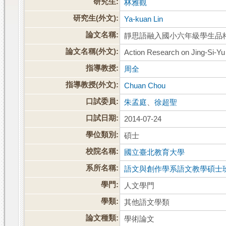
研究生:
林雅觀
研究生(外文):
Ya-kuan Lin
論文名稱:
靜思語融入國小六年級學生品
論文名稱(外文):
Action Research on Jing-Si-Yu
指導教授:
周全
指導教授(外文):
Chuan Chou
口試委員:
朱孟庭
、
徐超聖
口試日期:
2014-07-24
學位類別:
碩士
校院名稱:
國立臺北教育大學
系所名稱:
語文與創作學系語文教學碩士
學門:
人文學門
學類:
其他語文學類
論文種類:
學術論文