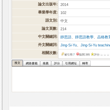
論文出版年:
2014
畢業學年度:
102
語文別:
中文
論文頁數:
214
中文關鍵詞:
靜思語
、
靜思語教學
、
品格教
外文關鍵詞:
Jing-Si-Yu
、
Jing-Si-Yu teachin
相關次數:
被引用:
7
點閱:385
評分:
推文
網路書籤
推薦
評分
引用網址
轉寄