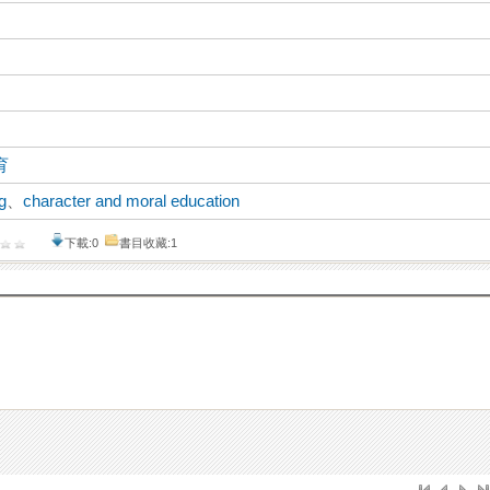
育
g
、
character and moral education
下載:0
書目收藏:1