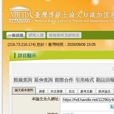
跳
臺
到
灣
主
博
要
碩
內
士
容
論
文
(216.73.216.174) 您好！臺灣時間：2026/08/06 15:05
加
值
:::
詳目顯示
系
統
論文基本資料
摘要
外文摘要
目次
參考文獻
紙本論文
本論文永久網址
: