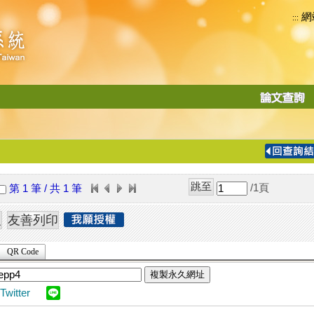
網
:::
功
能
切
換
導
覽
/1
頁
第 1 筆 / 共 1 筆
列
QR Code
複製永久網址
Twitter