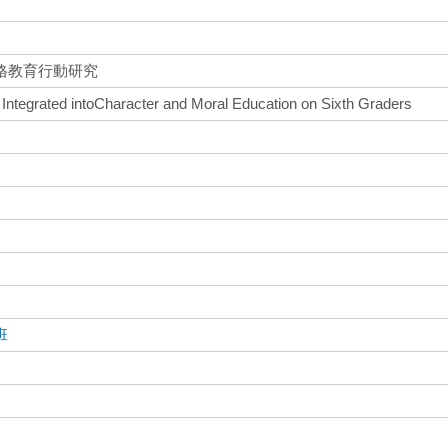
格教育行動研究
 Integrated intoCharacter and Moral Education on Sixth Graders
班