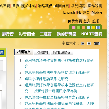
站導覽
|
首頁
|
關於本站
|
聯絡我們
|
國圖首頁
|
常見問題
|
操作說明
English
|
FB 專頁
|
Mobile
免費會員
登入
|
註冊
字體大小：
相關論文
相關期刊
熱門點閱論文
1.
運用靜思語教學實施國小品格教育之行動研
究
2.
靜思語教學對國中生品格促進之行動研究
3.
國民小學靜思語教學之研究
4.
運用靜思語教學發展學校本位課程之行動研
究──以新竹縣一所國民小學為例
5.
靜思語教學推動全校品格教育之行動研究
6.
靜思語教學對國民小學兒童自我概念、人際