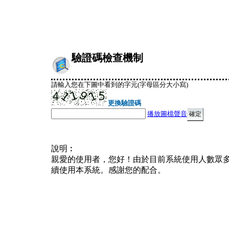
驗證碼檢查機制
請輸入您在下圖中看到的字元(字母區分大小寫)
更換驗證碼
播放圖檔聲音
說明︰
親愛的使用者，您好！由於目前系統使用人數眾
續使用本系統。感謝您的配合。