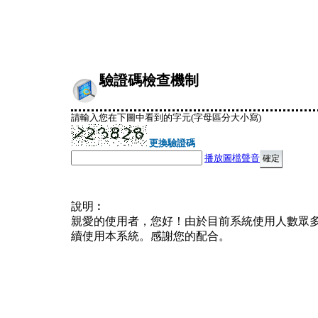
驗證碼檢查機制
請輸入您在下圖中看到的字元(字母區分大小寫)
更換驗證碼
播放圖檔聲音
說明︰
親愛的使用者，您好！由於目前系統使用人數眾
續使用本系統。感謝您的配合。