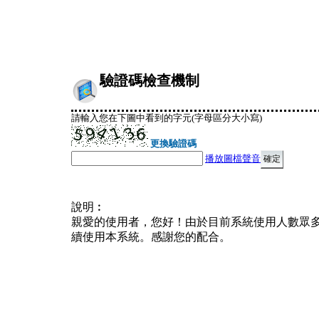
驗證碼檢查機制
請輸入您在下圖中看到的字元(字母區分大小寫)
更換驗證碼
播放圖檔聲音
說明︰
親愛的使用者，您好！由於目前系統使用人數眾
續使用本系統。感謝您的配合。