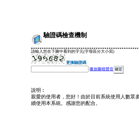
驗證碼檢查機制
請輸入您在下圖中看到的字元(字母區分大小寫)
更換驗證碼
播放圖檔聲音
說明︰
親愛的使用者，您好！由於目前系統使用人數眾
續使用本系統。感謝您的配合。