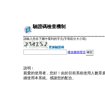
驗證碼檢查機制
請輸入您在下圖中看到的字元(字母區分大小寫)
更換驗證碼
播放圖檔聲音
說明︰
親愛的使用者，您好！由於目前系統使用人數眾
續使用本系統。感謝您的配合。