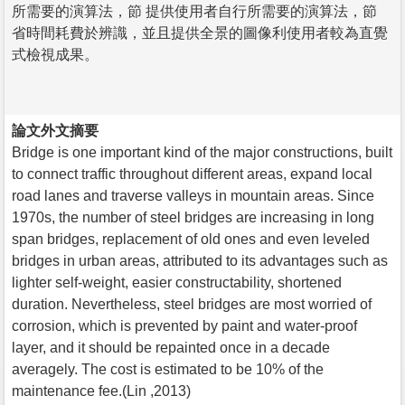
所需要的演算法，節 提供使用者自行所需要的演算法，節
省時間耗費於辨識，並且提供全景的圖像利使用者較為直覺
式檢視成果。
論文外文摘要
Bridge is one important kind of the major constructions, built
to connect traffic throughout different areas, expand local
road lanes and traverse valleys in mountain areas. Since
1970s, the number of steel bridges are increasing in long
span bridges, replacement of old ones and even leveled
bridges in urban areas, attributed to its advantages such as
lighter self-weight, easier constructability, shortened
duration. Nevertheless, steel bridges are most worried of
corrosion, which is prevented by paint and water-proof
layer, and it should be repainted once in a decade
averagely. The cost is estimated to be 10% of the
maintenance fee.(Lin ,2013)