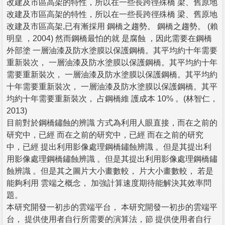
改建及市區高架的特性，所以在一些長跨徑殊橋 梁、舊原地
改建及市區高架的特性，所以在一些長跨徑殊橋 梁、舊原地
改建及市區高架,已有漸採用 鋼橋之趨勢。 鋼橋之趨勢。 (賴
明皇 ，2004) 然而鋼橋最怕的就 是腐蝕 ，因此需要在鋼橋
外部塗 一層油漆及防水塗膜以保護鋼橋。其平均約十年需要
重新裝次， 一層油漆及防水塗膜以保護鋼橋。其平均約十年
需要重新裝次， 一層油漆及防水塗膜以保護鋼橋。其平均約
十年需要重新裝次， 一層油漆及防水塗膜以保護鋼橋。其平
均約十年需要重新裝次， 占鋼橋維 護成本 10% 。(林智仁，
2013)
目前對於鋼橋鏽蝕的辨識 方式為利用人眼直接，而在之前的
研究中，已經 而在之前的研究中，已經 而在之前的研究
中，已經 提出利用影像處理鋼橋鏽蝕辨識 。但是其提出利
用影像處理鋼橋鏽蝕辨識 。但是其提出利用影像處理鋼橋鏽
蝕辨識 。但是其之圖片大小畫數較， 片大小畫數較， 若是
能夠利用 雲端之概念， 加強計算速度期待能解決其效率問
題。
本研究開發一初步的雲端平台， 本研究開發一初步的雲端平
台， 提供使用者自行所需要的演算法，節 提供使用者自行