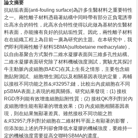
論文摘要
抗結垢表面(anti-fouling surface)為許多生醫材料之重要特性
之一。兩性離子材料憑藉著結構中同時帶有部分正負電誘導
出高水合的特性，此高水合特性使得以此做為基材的生醫材
料表面，亦能擁有良好的抗結垢性質。因此，兩性離子材料
在在組織工程上為目前一廣為研究的主題。在本研究中，我
們即利用兩性離子材料SBMA(sulfobetaine methacrylate)，
以自由基聚合方式製作二維水凝膠表面與三維多孔性結構。
二維水凝膠表面研究除了材料機械強度測試，實驗尤其探討
牛主動脈內皮細胞(BAEC)在其上生長之情形，主要包含細
胞貼附測試、細胞增生測試以及相關基因表現的定量，再輔
以接枝不同功能之胜&;#32957;鏈，比較出內皮細胞在不同
pSBMA表面上表現的相異關係。研究結果發現：(1) 接枝
RGD序列能有效增進細胞貼附性質；(2) 接枝QK序列對於內
皮細胞增生能有顯著的增進效果；(3) 內皮細胞相關基因表
現，則在結果無顯著差異。雖然接枝不同功能之胜
&;#32957;序列對於細胞在二維材料平面上有顯著的影響，
但添加如上述的序列卻會降低水凝膠的機械強度，要維持一
定的機械強度需要提高交聯時SBMA的濃度。