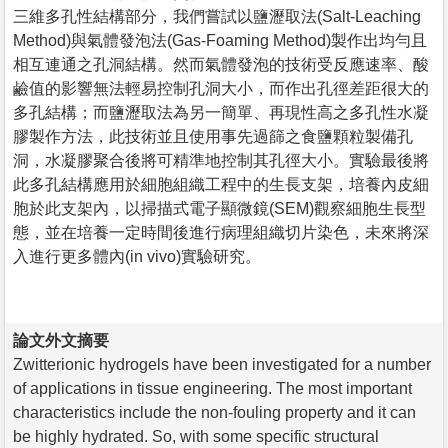
三維多孔性結構部分，我們嘗試以鹽瀝取法(Salt-Leaching
Method)與氣體發泡法(Gas-Foaming Method)製作出均勻且
相互連通之孔洞結構。然而氣體發泡的技術受反應速率、酸
鹼值的影響無法輕易控制孔洞大小，而作出孔徑差距很大的
多孔結構；而鹽瀝取法為另一簡單、再現性高之多孔性水凝
膠製作方法，此技術並且使用事先過篩之食鹽顆粒製備孔
洞，水凝膠聚合後將可精準地控制其孔徑大小。實驗最後將
此多孔結構應用於細胞組織工程中的生長支架，培養內皮細
胞於此支架內，以掃描式電子顯微鏡(SEM)觀察細胞生長型
態，並在培養一定時間後進行病理組織切片染色，未來將深
入進行更多體內(in vivo)實驗研究。
論文外文摘要
Zwitterionic hydrogels have been investigated for a number
of applications in tissue engineering. The most important
characteristics include the non-fouling property and it can
be highly hydrated. So, with some specific structural