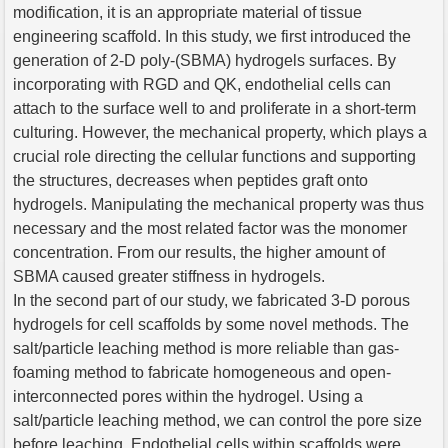
modification, it is an appropriate material of tissue
engineering scaffold. In this study, we first introduced the
generation of 2-D poly-(SBMA) hydrogels surfaces. By
incorporating with RGD and QK, endothelial cells can
attach to the surface well to and proliferate in a short-term
culturing. However, the mechanical property, which plays a
crucial role directing the cellular functions and supporting
the structures, decreases when peptides graft onto
hydrogels. Manipulating the mechanical property was thus
necessary and the most related factor was the monomer
concentration. From our results, the higher amount of
SBMA caused greater stiffness in hydrogels.
In the second part of our study, we fabricated 3-D porous
hydrogels for cell scaffolds by some novel methods. The
salt/particle leaching method is more reliable than gas-
foaming method to fabricate homogeneous and open-
interconnected pores within the hydrogel. Using a
salt/particle leaching method, we can control the pore size
before leaching. Endothelial cells within scaffolds were